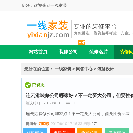
您好，欢迎来到
一线家装
网站首页
装修公司
装修名片
装修
您所在的位置：
一线家装
>
问答中心
>
装修设计
已解决
连云港装修公司哪家好？不一定要大公司，但要性
解决时间：2017/8/10 17:44:11
连云港装修公司哪家好？不一定要大公司，但要性价比高
提问者
穷琼琼
2017/8/10 17:16:33
阅读
171
修改问题
删除问题
收藏信息
发布问题