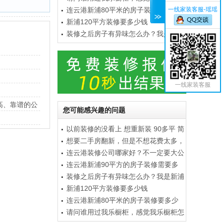
么样
连云港新浦80平米的房子装修要多少
一线家装客服-瑶瑶
钱
新浦120平方装修要多少钱
装修之后房子有异味怎么办？我是新浦
的
关闭
一线家装客服
高、靠谱的公
您可能感兴趣的问题
以前装修的没看上 想重新装 90多平 简
欧
想要二手房翻新，但是不想花费太多，
求推荐
连云港装修公司哪家好？不一定要大公
司，但要性价比高、靠谱的公司！
连云港新浦90平方的房子装修需要多
少钱，那家公司能给个报价
装修之后房子有异味怎么办？我是新浦
的
新浦120平方装修要多少钱
连云港新浦80平米的房子装修要多少
钱
请问谁用过我乐橱柜，感觉我乐橱柜怎