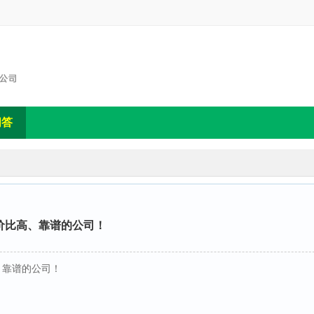
问答
价比高、靠谱的公司！
、靠谱的公司！