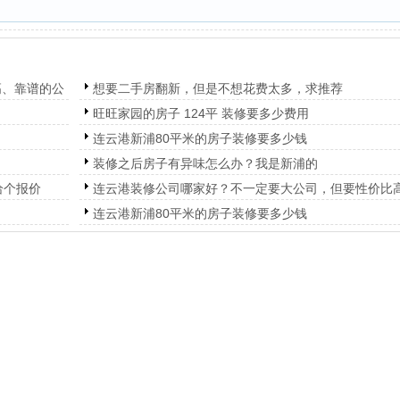
高、靠谱的公
想要二手房翻新，但是不想花费太多，求推荐
旺旺家园的房子 124平 装修要多少费用
连云港新浦80平米的房子装修要多少钱
装修之后房子有异味怎么办？我是新浦的
给个报价
连云港装修公司哪家好？不一定要大公司，但要性价比
司！
连云港新浦80平米的房子装修要多少钱