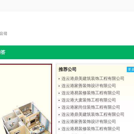
问答
推荐公司
更
连云港鼎美建筑装饰工程有限公司
连云港家善装饰设计有限公司
连云港易装修装饰工程有限公司
连云港大麦装饰工程有限公司
连云港家尚佳装饰工程有限公司
连云港鼎美建筑装饰工程有限公司
连云港家善装饰设计有限公司
连云港易装修装饰工程有限公司