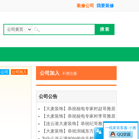
装修公司
我要装修
多公司
公司加入
公司加入
不用注册
公司公告
【大麦装饰】恭祝核电专家村赵哥雅居
开工大吉！
【大麦装饰】恭祝核电专家村李哥雅居
开工大吉！
【连云港大麦装饰】恭祝纪哥雅居开工
一线家装客服-小雅
大吉！
【大麦装饰】恭祝润城东方业主宋姐开
工大吉
为什么连云港90%的业主都选择了这家