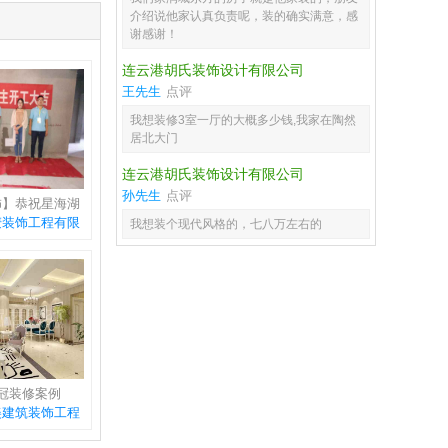
介绍说他家认真负责呢，装的确实满意，感
谢感谢！
连云港胡氏装饰设计有限公司
王先生
点评
我想装修3室一厅的大概多少钱,我家在陶然
居北大门
连云港胡氏装饰设计有限公司
孙先生
点评
饰】恭祝星海湖
生雅居开工大吉
麦装饰工程有限
我想装个现代风格的，七八万左右的
公司
冠装修案例
美建筑装饰工程
限公司