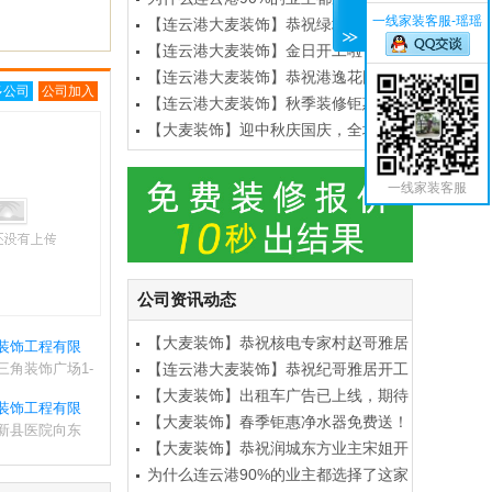
一线家装客服-瑶瑶
装修公司
【连云港大麦装饰】恭祝绿地孙哥雅居
开工大吉！
【连云港大麦装饰】金日开工啦！
【连云港大麦装饰】恭祝港逸花园张哥
多公司
公司加入
雅居开工大吉！
【连云港大麦装饰】秋季装修钜惠港城
【大麦装饰】迎中秋庆国庆，全城送福
利啦！
关闭
一线家装客服
公司资讯动态
【大麦装饰】恭祝核电专家村赵哥雅居
装饰工程有限
开工大吉
【连云港大麦装饰】恭祝纪哥雅居开工
三角装饰广场1-
大吉！
【大麦装饰】出租车广告已上线，期待
装饰工程有限
您的预约！
【大麦装饰】春季钜惠净水器免费送！
新县医院向东
【大麦装饰】恭祝润城东方业主宋姐开
灯东南角（维
工大吉
为什么连云港90%的业主都选择了这家
西侧门面房最