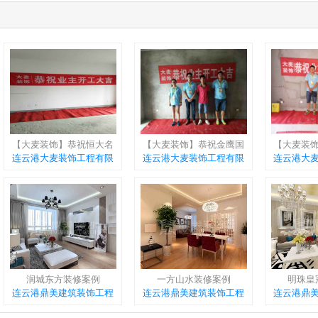
【大麦装饰】恭祝恒大名
【大麦装饰】恭祝金鹰国
【大麦装
连云港大麦装饰工程有限
都王哥雅居开工大吉！
连云港大麦装饰工程有限
际王哥雅居开工大吉！
壹号孙先
连云港大
公司
公司
润城东方装修案例
一方山水装修案例
明珠皇
连云港鼎美建筑装饰工程
连云港鼎美建筑装饰工程
连云港鼎
有限公司
有限公司
有