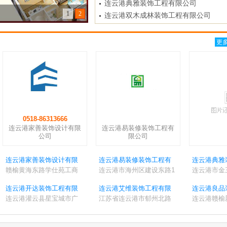
连云港典雅装饰工程有限公司
1
2
连云港双木成林装饰工程有限公司
连云港鼎成装饰工程有限公司
连云港开达装饰工程有限公司
更
连云港艾维装饰工程有限公司
连云港良品装饰工程有限公司
0518-86313666
连云港家善装饰设计有限
连云港易装修装饰工程有
公司
限公司
连云港家善装饰设计有限
连云港易装修装饰工程有
连云港典雅
公司
赣榆黄海东路学仕苑工商
限公司
连云港市海州区建设东路1
公司
连云港市金
局对面106号
号
201
连云港开达装饰工程有限
连云港艾维装饰工程有限
连云港良品
公司
连云港灌云县星宝城市广
公司
江苏省连云港市郁州北路
公司
连云港赣榆
场西大门6号楼408室
70-4-8
第一个红绿
多利亚北区