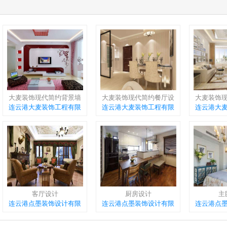
北头）
大麦装饰现代简约背景墙
大麦装饰现代简约餐厅设
大麦装饰
连云港大麦装饰工程有限
设计
连云港大麦装饰工程有限
计
连云港大
公司
公司
客厅设计
厨房设计
主
连云港点墨装饰设计有限
连云港点墨装饰设计有限
连云港点
公司
公司